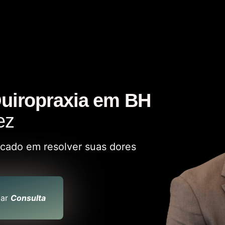
uiropraxia em BH
ez
ocado em resolver suas dores
ar
Consulta