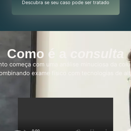
Descubra se seu caso pode ser tratado
Como é a
consulta
to começa com uma análise minuciosa da colu
ombinando exame físico com tecnologias de alt