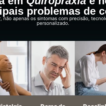
ia em
Quiropraxia
e n
ipais problemas de 
r, não apenas os sintomas com precisão, tecn
personalizado.