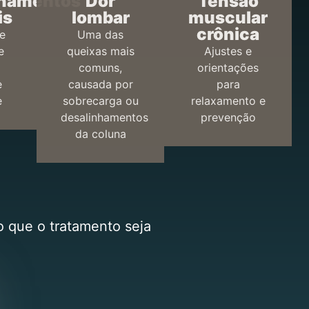
nhamentos
Dor
Tensão
is
lombar
muscular
crônica
e
Uma das
e
queixas mais
Ajustes e
comuns,
orientações
e
causada por
para
e
sobrecarga ou
relaxamento e
desalinhamentos
prevenção
da coluna
o que o tratamento seja