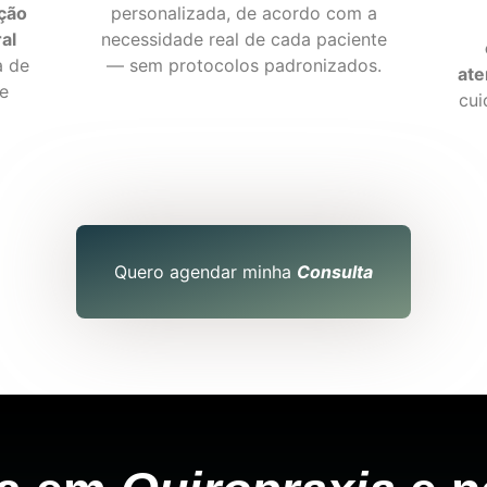
ação
personalizada, de acordo com a
al
necessidade real de cada paciente
a de
— sem protocolos padronizados.
ate
 e
cui
Quero agendar minha
Consulta