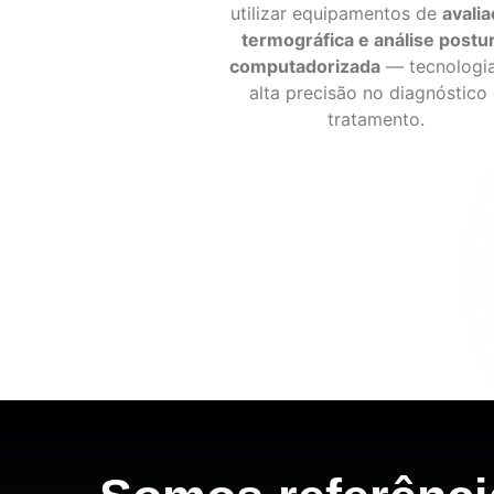
utilizar equipamentos de
avali
termográfica e análise postur
computadorizada
— tecnologi
alta precisão no diagnóstico
tratamento.