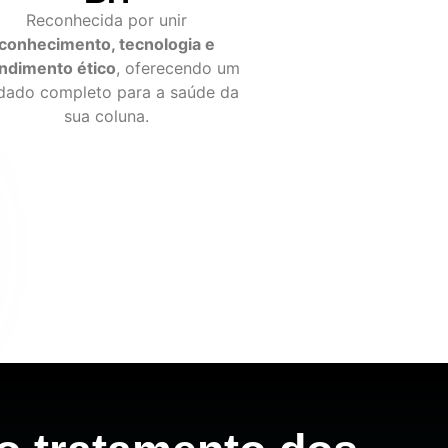
Reconhecida por unir
conhecimento, tecnologia e
ndimento ético
, oferecendo um
dado completo para a saúde da
sua coluna.