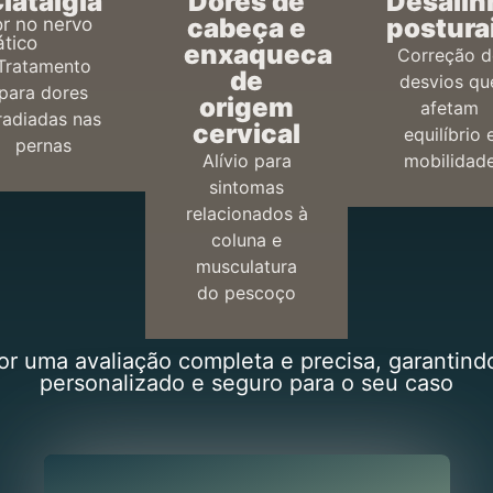
iatalgia
Dores de
Desali
cabeça e
postura
r no nervo
ático
enxaqueca
Correção d
Tratamento
de
desvios qu
para dores
origem
afetam
rradiadas nas
cervical
equilíbrio 
pernas
Alívio para
mobilidad
sintomas
relacionados à
coluna e
musculatura
do pescoço
r uma avaliação completa e precisa, garantind
personalizado e seguro para o seu caso