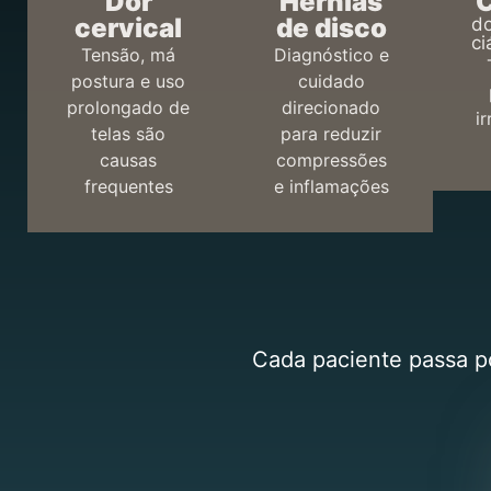
Dor
Hérnias
C
cervical
de disco
do
ci
Tensão, má
Diagnóstico e
postura e uso
cuidado
prolongado de
direcionado
i
telas são
para reduzir
causas
compressões
frequentes
e inflamações
Cada paciente passa po