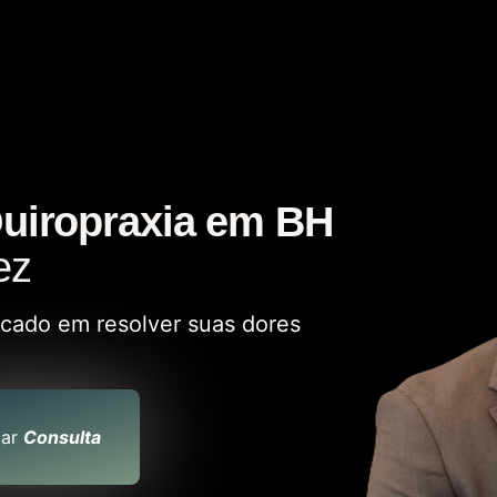
uiropraxia em BH
ez
ocado em resolver suas dores
ar
Consulta