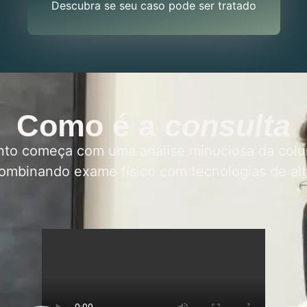
Descubra se seu caso pode ser tratado
Como é a
consulta
to começa com uma análise minuciosa da colu
ombinando exame físico com tecnologias de alt