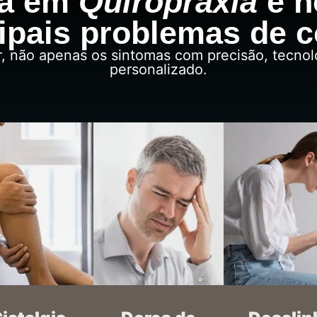
ia em
Quiropraxia
e n
ipais problemas de 
r, não apenas os sintomas com precisão, tecn
personalizado.