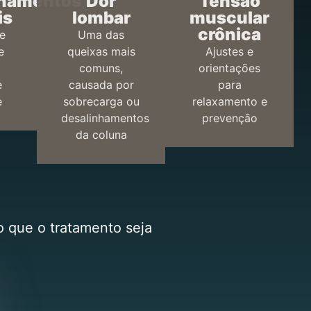
nhamentos
Dor
Tensão
is
lombar
muscular
crônica
e
Uma das
e
queixas mais
Ajustes e
comuns,
orientações
e
causada por
para
e
sobrecarga ou
relaxamento e
desalinhamentos
prevenção
da coluna
o que o tratamento seja