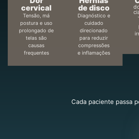
Dor
Hérnias
C
cervical
de disco
do
ci
Tensão, má
Diagnóstico e
postura e uso
cuidado
prolongado de
direcionado
i
telas são
para reduzir
causas
compressões
frequentes
e inflamações
Cada paciente passa po