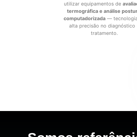
utilizar equipamentos de
avali
termográfica e análise postur
computadorizada
— tecnologi
alta precisão no diagnóstico
tratamento.