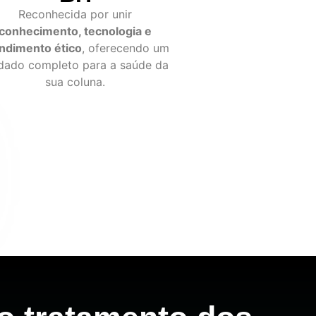
Reconhecida por unir
conhecimento, tecnologia e
ndimento ético
, oferecendo um
dado completo para a saúde da
sua coluna.