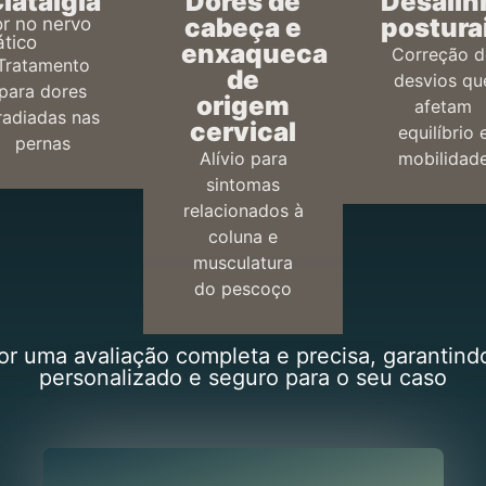
iatalgia
Dores de
Desali
cabeça e
postura
r no nervo
ático
enxaqueca
Correção d
Tratamento
de
desvios qu
para dores
origem
afetam
rradiadas nas
cervical
equilíbrio 
pernas
Alívio para
mobilidad
sintomas
relacionados à
coluna e
musculatura
do pescoço
r uma avaliação completa e precisa, garantind
personalizado e seguro para o seu caso