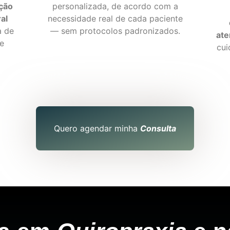
ação
personalizada, de acordo com a
al
necessidade real de cada paciente
a de
— sem protocolos padronizados.
ate
 e
cui
Quero agendar minha
Consulta