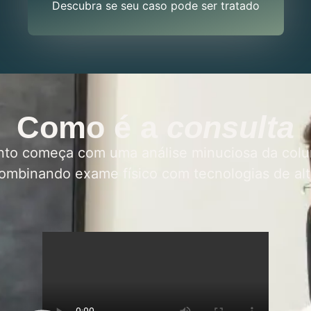
Descubra se seu caso pode ser tratado
Como é a
consulta
to começa com uma análise minuciosa da colu
ombinando exame físico com tecnologias de alt