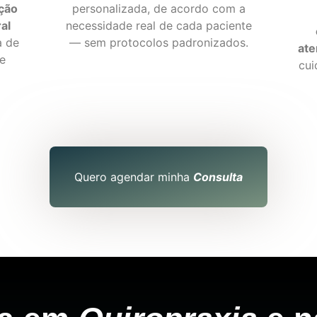
ação
personalizada, de acordo com a
al
necessidade real de cada paciente
a de
— sem protocolos padronizados.
ate
 e
cui
Quero agendar minha
Consulta