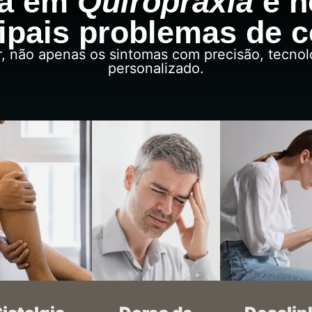
ia em
Quiropraxia
e n
ipais problemas de 
r, não apenas os sintomas com precisão, tecn
personalizado.