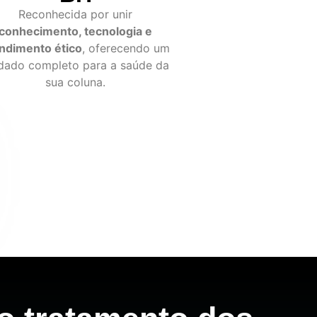
Reconhecida por unir
conhecimento, tecnologia e
ndimento ético
, oferecendo um
dado completo para a saúde da
sua coluna.