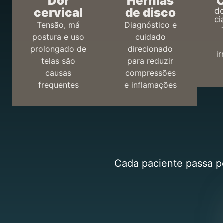
Dor
Hérnias
C
cervical
de disco
do
ci
Tensão, má
Diagnóstico e
postura e uso
cuidado
prolongado de
direcionado
i
telas são
para reduzir
causas
compressões
frequentes
e inflamações
Cada paciente passa po