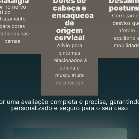
iatalgia
Dores de
Desali
cabeça e
postura
r no nervo
ático
enxaqueca
Correção d
Tratamento
de
desvios qu
para dores
origem
afetam
rradiadas nas
cervical
equilíbrio 
pernas
Alívio para
mobilidad
sintomas
relacionados à
coluna e
musculatura
do pescoço
r uma avaliação completa e precisa, garantind
personalizado e seguro para o seu caso