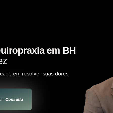
uiropraxia em BH
ez
ocado em resolver suas dores
ar
Consulta