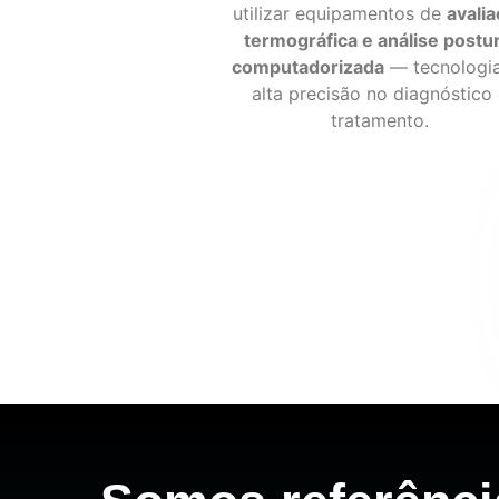
utilizar equipamentos de
avali
termográfica e análise postur
computadorizada
— tecnologi
alta precisão no diagnóstico
tratamento.