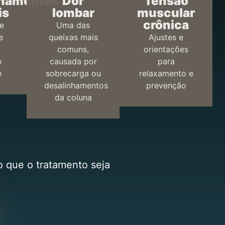
nhamentos
Dor
Tensão
is
lombar
muscular
crônica
e
Uma das
e
queixas mais
Ajustes e
comuns,
orientações
e
causada por
para
e
sobrecarga ou
relaxamento e
desalinhamentos
prevenção
da coluna
o que o tratamento seja